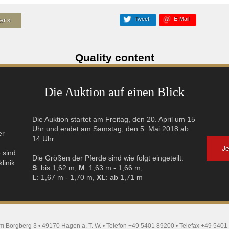
Tweet
E-Mail
er »
Quality content
Die Auktion auf einen Blick
Die Auktion startet am Freitag, den 20. April um 15
s
Uhr und endet am Samstag, den 5. Mai 2018 ab
er
14 Uhr.
Je
 sind
Die Größen der Pferde sind wie folgt eingeteilt:
linik
S
: bis 1,62 m;
M
: 1,63 m - 1,66 m;
L
: 1,67 m - 1,70 m,
XL
: ab 1,71 m
m Borgberg 3 • 49170 Hagen a. T. W. • Telefon +49 5401 89200 • Telefax +49 5401