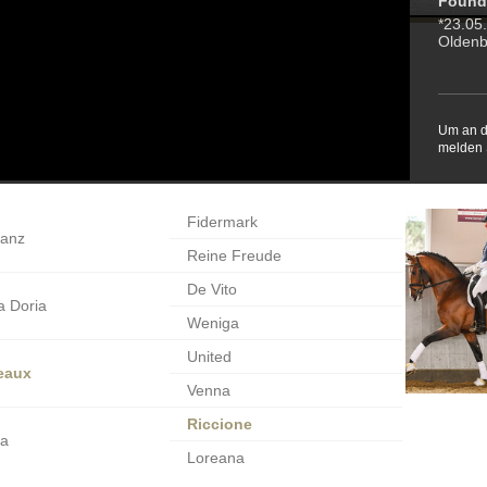
Founda
*23.05.
Oldenb
Um an d
melden S
Fidermark
tanz
Reine Freude
De Vito
 Doria
Weniga
United
eaux
Venna
Riccione
na
Loreana