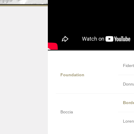
Fider
Foundation
Donna
Bord
Boccia
Lore