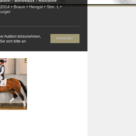
tion - Bordeaux - Riccione
2014 • Braun • Hengst • Stm. L •
urger
er Auktion teilzunehmen,
Anmelden
ie sich bitte an.