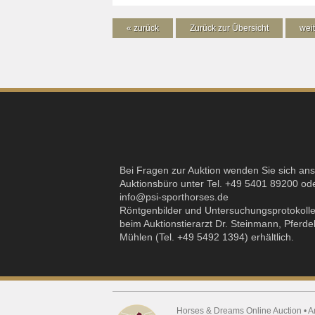
« zurück
Zurück zur Übersicht
weit
Bei Fragen zur Auktion wenden Sie sich an
Auktionsbüro unter Tel. +49 5401 89200 od
info@psi-sporthorses.de
Röntgenbilder und Untersuchungsprotokolle
beim Auktionstierarzt Dr. Steinmann, Pferdek
Mühlen (Tel. +49 5492 1394) erhältlich.
Horses & Dreams Online Auction • A